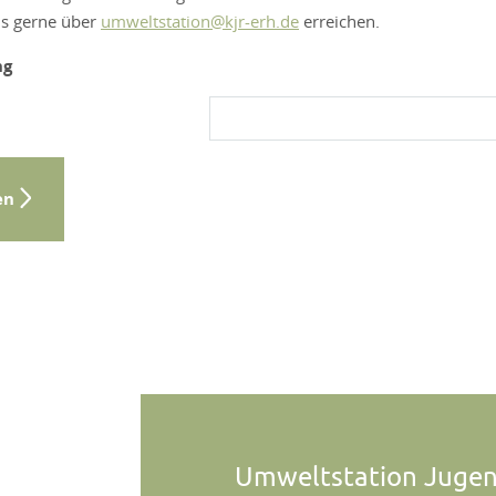
ns gerne über
umweltstation@kjr-erh.de
erreichen.
ng
en
Umweltstation Juge