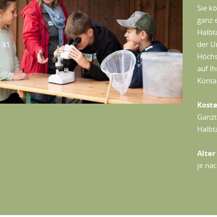
Sie k
ganz 
Halbt
der U
Höchs
auf I
Konta
Kost
Ganzt
Halbt
Alter
je nac