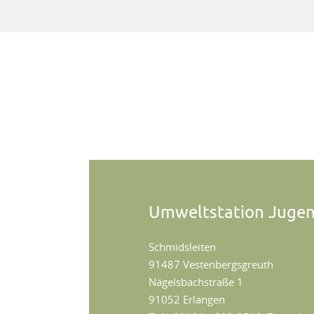
Umweltstation Juge
Schmidsleiten
91487 Vestenbergsgreuth
Nägelsbachstraße 1
91052 Erlangen