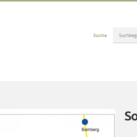
Suche
So