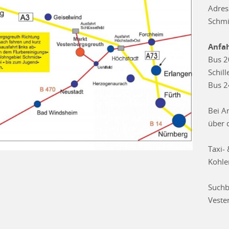
Adres
Schmi
Anfah
Bus 2
Schill
Bus 2
Bei A
über 
Taxi-
Kohle
Suchb
Veste