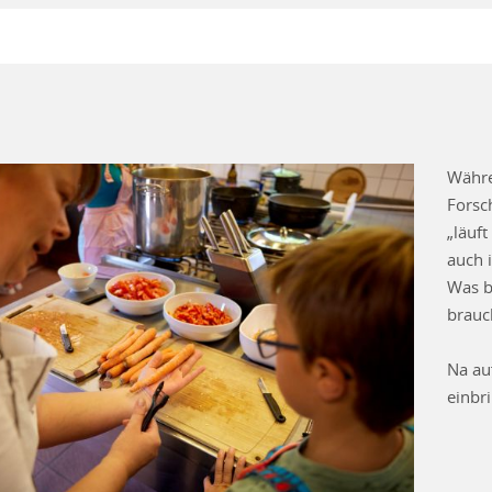
Währe
Forsc
„läuf
auch 
Was b
brauc
Na au
einbr