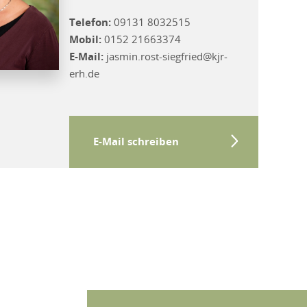
Telefon:
09131 8032515
Mobil:
0152 21663374
E-Mail:
jasmin.rost-siegfried@kjr-
erh.de
E-Mail schreiben