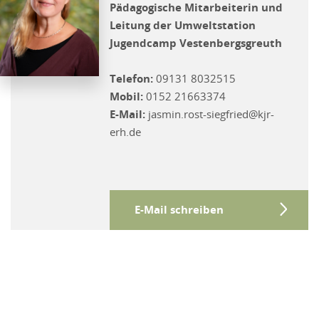
Pädagogische Mitarbeiterin und
Leitung der Umweltstation
Jugendcamp Vestenbergsgreuth
Telefon:
09131 8032515
Mobil:
0152 21663374
E-Mail:
jasmin.rost-siegfried@kjr-
erh.de
E-Mail schreiben