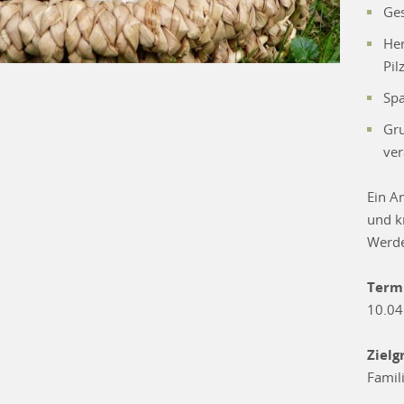
Ges
Her
Pil
Sp
Gru
ve
Ein A
und k
Werde
Term
10.04
Zielg
Famil