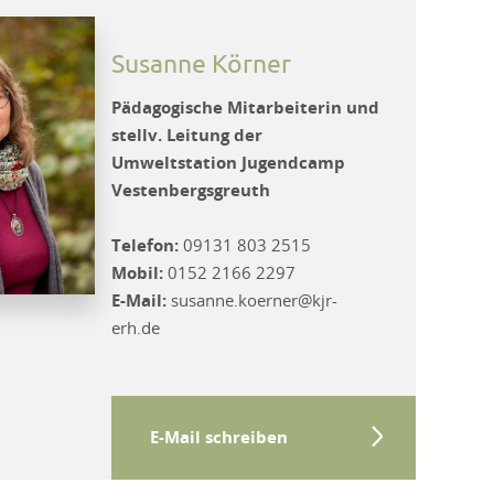
Susanne Körner
Pädagogische Mitarbeiterin und
stellv. Leitung der
Umweltstation Jugendcamp
Vestenbergsgreuth
Telefon:
09131 803 2515
Mobil:
0152 2166 2297
E-Mail:
susanne.koerner@kjr-
erh.de
E-Mail schreiben