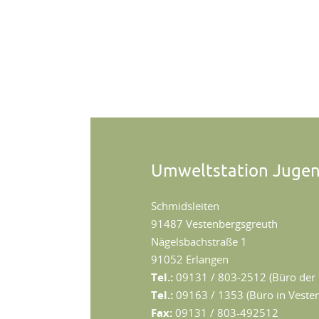
Umweltstation Juge
Schmidsleiten
91487 Vestenbergsgreuth
Nägelsbachstraße 1
91052 Erlangen
Tel.:
09131 / 803-2512 (Büro der 
Tel.:
09163 / 1353 (Büro in Vestenb
Fax:
09131 / 803-492512