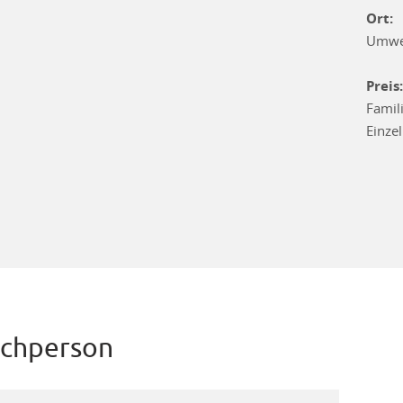
Ort:
Umwel
Preis:
Famil
Einze
chperson