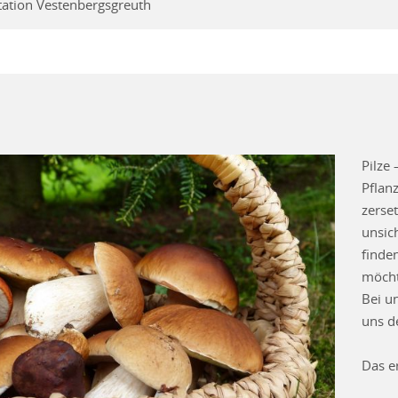
ation Vestenbergsgreuth
Pilze 
Pflan
zerse
unsic
finde
möcht
Bei u
uns de
Das e