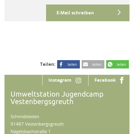
E-Mail schreiben
Teilen:
teilen
teilen
teilen
Instagram
Facebook
Umweltstation Jugendcamp
Vestenbergsgreuth
Schmidsleiten
91487 Vestenbergsgreuth
Nägelsbachstraße 1